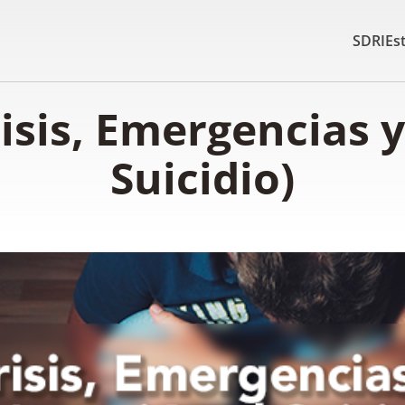
SDRI
Es
isis, Emergencias 
Suicidio)